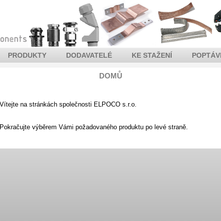
PRODUKTY
DODAVATELÉ
KE STAŽENÍ
POPTÁV
DOMŮ
Vítejte na stránkách společnosti ELPOCO s.r.o.
Pokračujte výběrem Vámi požadovaného produktu po levé straně.