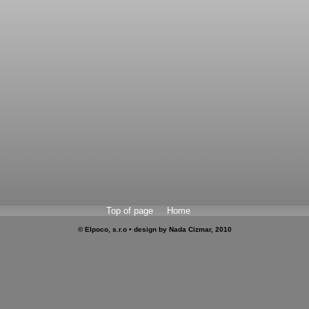
Top of page
Home
© Elpoco, s.r.o • design by Nada Cizmar, 2010