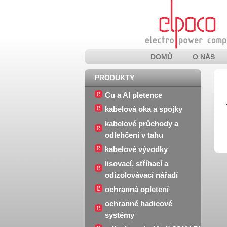
DOMŮ
O NÁS
PRODUKTY
Cu a Al pletence
kabelová oka a spojky
kabelové průchody a
odlehčení v tahu
kabelové vývodky
lisovací, stříhací a
odizolovávací nářadí
ochranná opletení
ochranné hadicové
systémy